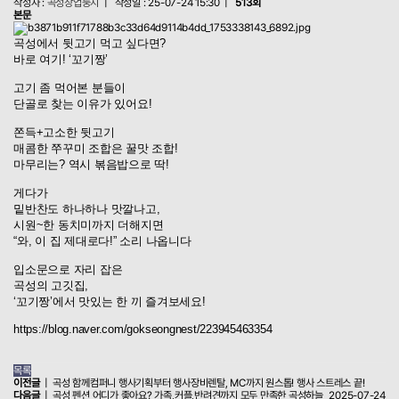
작성자 :
곡성창업둥지
|
작성일 :
25-07-24 15:30 |
513회
본문
곡성에서 뒷고기 먹고 싶다면?
바로 여기! ‘꼬기짱’
고기 좀 먹어본 분들이
단골로 찾는 이유가 있어요!
쫀득+고소한 뒷고기
매콤한 쭈꾸미 조합은 꿀맛 조합!
마무리는? 역시 볶음밥으로 딱!
게다가
밑반찬도 하나하나 맛깔나고,
시원~한 동치미까지 더해지면
“와, 이 집 제대로다!” 소리 나옵니다
입소문으로 자리 잡은
곡성의 고깃집,
‘꼬기짱’에서 맛있는 한 끼 즐겨보세요!
https://blog.naver.com/gokseongnest/223945463354
목록
이전글
| 곡성 함께컴퍼니 행사기획부터 행사장비렌탈, MC까지 원스톱! 행사 스트레스 끝!
다음글
| 곡성 펜션 어디가 좋아요? 가족,커플,반려견까지 모두 만족한 곡성하늘
2025-07-24