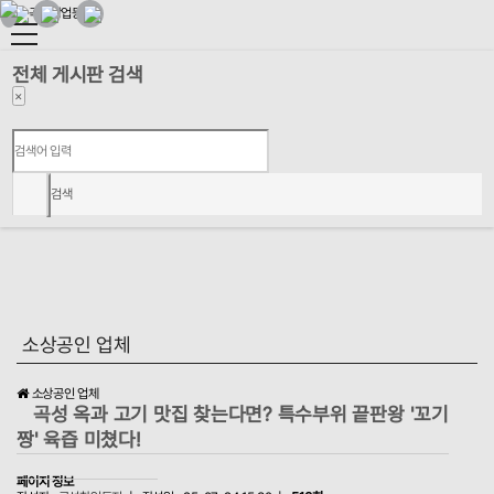
전체 게시판 검색
×
검색
소상공인 업체
소상공인 업체
곡성 옥과 고기 맛집 찾는다면? 특수부위 끝판왕 '꼬기
짱' 육즙 미쳤다!
페이지 정보