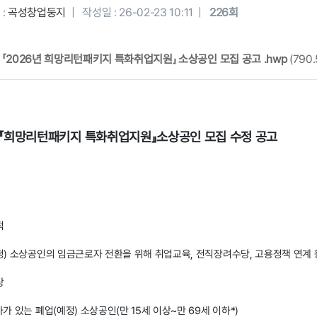
 :
곡성창업둥지
|
작성일 :
26-02-23 10:11 |
226회
 「2026년 희망리턴패키지 특화취업지원」 소상공인 모집 공고 .hwp
(790.
년『희망리턴패키지 특화취업지원』소상공인 모집 수정 공고
적
) 소상공인의 임금근로자 전환을 위해 취업교육, 전직장려수당, 고용정책 연계
상
 있는 폐업(예정) 소상공인(만 15세 이상~만 69세 이하*)