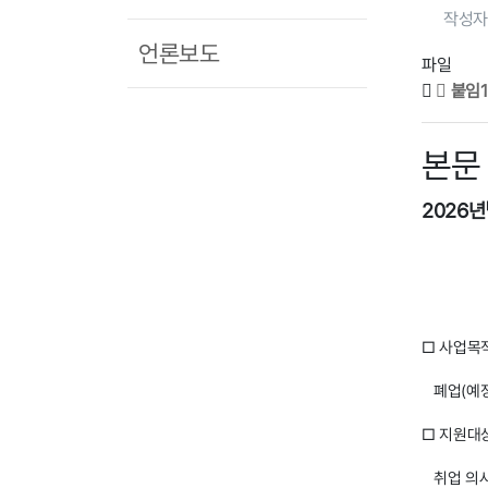
작성자
언론보도
파일
붙임1
본문
2026
□ 사업목
폐업(예정
□ 지원대
취업 의사가