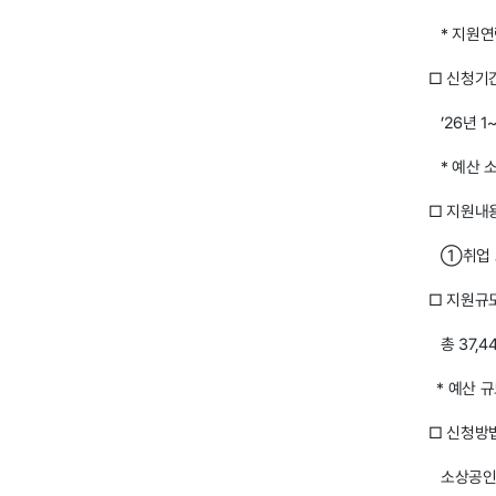
* 지원연
□ 신청기
’26년 1
* 예산 소
□ 지원내
①취업 교
□ 지원규
총 37,4
* 예산 규
□ 신청방
소상공인24