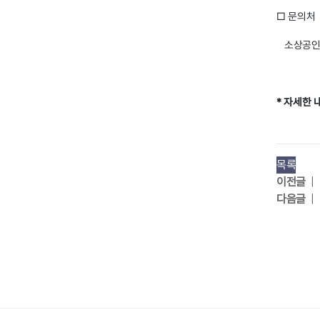
□ 문의처
소상공인 통
* 자세한
목록
이전글
|
다음글
|