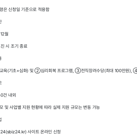
령은 신청일 기준으로 적용함
간
~12월
진 시 조기 종료
용
육(기초+심화) 및 ②심리회복 프로그램, ③전직장려수당(최대 100만원), 
모
40건 내외
모 및 사업별 지원 현황에 따라 실제 지원 규모는 변동 가능
법
(sbiz24.kr) 사이트 온라인 신청