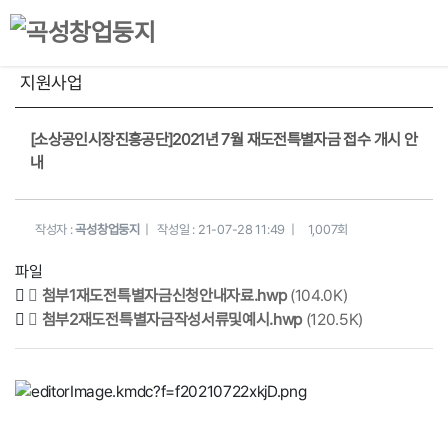
지원사업
[소상공인시장진흥공단]2021년 7월 재도전특별자금 접수 개시 안
내
작성자 :
곡성창업둥지
|
작성일 :
21-07-28 11:49 |
1,007회
파일
첨부1재도전특별자금신청안내자료.hwp
(104.0K)
첨부2재도전특별자금작성서류및예시.hwp
(120.5K)
본문